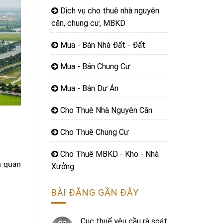
Dịch vụ cho thuê nhà nguyên
căn, chung cư, MBKD
Mua - Bán Nhà Đất - Đất
Mua - Bán Chung Cư
Mua - Bán Dự Án
Cho Thuê Nhà Nguyên Căn
Cho Thuê Chung Cư
Cho Thuê MBKD - Kho - Nhà
n quan
Xưởng
BÀI ĐĂNG GẦN ĐÂY
Cục thuế yêu cầu rà soát