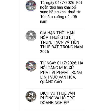
Từ ngày 01/7/2026: Rút
01
ngắn thời hạn khai bổ
Th 07
sung hồ sơ khai thuế từ
10 năm xuống còn 05
năm
GIA HẠN THỜI HẠN
30
NỘP THUẾ GTGT,
Th 06
TNDN, TNCN VÀ TIỀN
THUÊ ĐẤT TRONG NĂM
2026
TỪ NGÀY 01/7/2026: HÀ
26
NỘI TĂNG MỨC XỬ
Th 06
PHẠT VI PHẠM TRONG
LĨNH VỰC VĂN HÓA,
QUẢNG CÁO
DỊCH VỤ THUÊ VĂN
24
PHÒNG VÀ HỖ TRỢ
Th 06
DOANH NGHIỆP