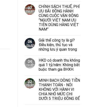
CHÍNH SÁCH THUẾ, PHÍ
07
ƯU ĐÃI ĐỒNG HÀNH
Th 07
CÙNG CUỘC VẬN ĐỘNG
“NGƯỜI VIỆT NAM ƯU
TIÊN DÙNG HÀNG VIỆT
NAM”
Giải thể công ty là gì?
06
Điều kiện, thủ tục và
Th 07
những lưu ý quan trọng
HKD có doanh thu không
04
quá 1 tỷ/năm: Không bắt
Th 07
buộc tham gia BHXH.
MINH BẠCH DÒNG TIỀN
02
THANH TOÁN - NÓI
Th 07
KHÔNG VỚI HÀNH VI
CHIA NHỎ MỨC CHI
DƯỚI 5 TRIỆU ĐỒNG ĐỂ