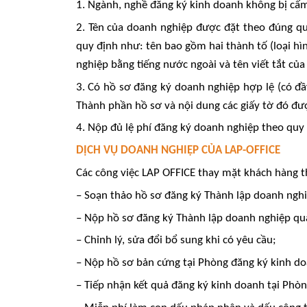
1. Ngành, nghề đăng ký kinh doanh không bị cấ
2. Tên của doanh nghiệp được đặt theo đúng quy
quy định như: tên bao gồm hai thành tố (loại hì
nghiệp bằng tiếng nước ngoài và tên viết tắt củ
3. Có hồ sơ đăng ký doanh nghiệp hợp lệ (có đầ
Thành phần hồ sơ và nội dung các giấy tờ đó đượ
4. Nộp đủ lệ phí đăng ký doanh nghiệp theo quy đ
DỊCH VỤ DOANH NGHIỆP CỦA LAP-OFFICE
Các công việc LAP OFFICE thay mặt khách hàng t
– Soạn thảo hồ sơ đăng ký Thành lập doanh nghi
– Nộp hồ sơ đăng ký Thành lập doanh nghiệp q
– Chỉnh lý, sửa đổi bổ sung khi có yêu cầu;
– Nộp hồ sơ bản cứng tại Phòng đăng ký kinh d
– Tiếp nhận kết quả đăng ký kinh doanh tại Phò