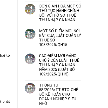
ĐƠN GIẢN HÓA MỘT SỐ
14
THỦ TỤC HÀNH CHÍNH
Th 07
ĐỐI VỚI HỒ SƠ THUẾ
THU NHẬP CÁ NHÂN
MỘT SỐ ĐIỂM MỚI NỔI
07
BẬT CỦA LUẬT QUẢN LÝ
Th 07
THUẾ SỐ
108/2025/QH15
CÁC ĐIỂM MỚI ĐÁNG
hai tờ
07
CHÚ Ý CỦA LUẬT THUẾ
Th 07
THU NHẬP CÁ NHÂN
NĂM 2025 (LUẬT SỐ
109/2025/QH15)
THÔNG TƯ
07
58/2026/TT-BTC: CHẾ
Th 07
ĐỘ KẾ TOÁN CHO
DOANH NGHIỆP SIÊU
à phát
NHỎ