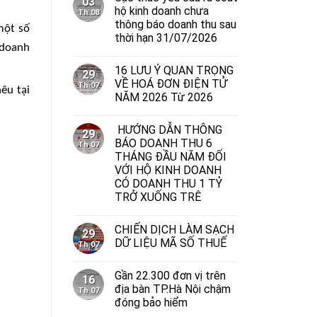
03
hộ kinh doanh chưa
Th 08
thông báo doanh thu sau
một số
thời hạn 31/07/2026
 doanh
16 LƯU Ý QUAN TRỌNG
29
VỀ HOÁ ĐƠN ĐIỆN TỬ
Th 07
êu tại
NĂM 2026 Từ 2026
HƯỚNG DẪN THÔNG
29
BÁO DOANH THU 6
Th 07
THÁNG ĐẦU NĂM ĐỐI
VỚI HỘ KINH DOANH
CÓ DOANH THU 1 TỶ
TRỞ XUỐNG TRÊ
CHIẾN DỊCH LÀM SẠCH
29
DỮ LIỆU MÃ SỐ THUẾ
Th 07
Gần 22.300 đơn vị trên
16
địa bàn TP.Hà Nội chậm
Th 07
đóng bảo hiểm