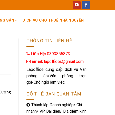
ỘNG SẢN
DỊCH VỤ CHO THUÊ NHÀ NGUYÊN CĂN, CHUNG CƯ
THÔNG TIN LIÊN HỆ
Liên Hệ:
0393855873
Email:
lapoffices@gmail.com
Lapoffice cung cấp dịch vụ Văn
phòng ảo/Văn phòng trọn
gói/Chỗ ngồi làm việc
 Dương
CÓ THỂ BẠN QUAN TÂM
Thành lập Doanh nghiệp/ Chi
nhánh/ VP Đại diện/ Địa điểm kinh