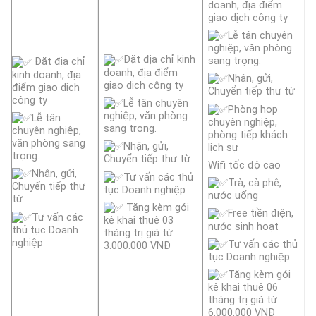
doanh, địa điểm
giao dịch công ty
Lễ tân chuyên
nghiệp, văn phòng
Đặt địa chỉ kinh
sang trọng.
Đặt địa chỉ
doanh, địa điểm
kinh doanh, địa
Nhận, gửi,
giao dịch công ty
điểm giao dịch
Chuyển tiếp thư từ
công ty
Lễ tân chuyên
Phòng họp
nghiệp, văn phòng
Lễ tân
chuyên nghiệp,
sang trọng.
chuyên nghiệp,
phòng tiếp khách
văn phòng sang
Nhận, gửi,
lịch sự
trọng.
Chuyển tiếp thư từ
Wifi tốc độ cao
Nhận, gửi,
Tư vấn các thủ
Trà, cà phê,
Chuyển tiếp thư
tục Doanh nghiệp
nước uống
từ
Tặng kèm gói
Free tiền điện,
Tư vấn các
kê khai thuê 03
nước sinh hoạt
thủ tục Doanh
tháng trị giá từ
nghiệp
Tư vấn các thủ
3.000.000 VNĐ
tục Doanh nghiệp
Tặng kèm gói
kê khai thuê 06
tháng trị giá từ
6.000.000 VNĐ