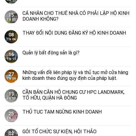
CÁ NHÂN CHO THUÊ NHÀ CÓ PHẢI LẬP HỘ KINH
15
DOANH KHÔNG?
Th 01
THAY ĐỔI NỘI DUNG ĐĂNG KÝ HỘ KINH DOANH
08
Th 06
Quản lý bất động sản là gì?
16
Th 11
Những vấn đề liên pháp lý và thủ tục mở cửa hàng
27
kinh doanh theo đúng quy định của pháp luật.
Th 09
CẦN BÁN CĂN HỘ CHUNG CƯ HPC LANDMARK,
13
TỐ HỮU, QUẬN HÀ ĐÔNG
Th 02
THỦ TỤC TẠM NGỪNG KINH DOANH
25
Th 11
GÓI TỔ CHỨC SỰ KIỆN, HỘI THẢO
02