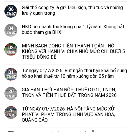
Giải thể công ty là gì? Điều kiện, thủ tục và những
06
lưu ý quan trọng
Th 07
HKD có doanh thu không quá 1 tỷ/năm: Không bắt
04
buộc tham gia BHXH.
Th 07
MINH BẠCH DÒNG TIỀN THANH TOÁN - NÓI
02
KHÔNG VỚI HÀNH VI CHIA NHỎ MỨC CHI DƯỚI 5
Th 07
TRIỆU ĐỒNG ĐỂ
Từ ngày 01/7/2026: Rút ngắn thời hạn khai bổ sung
01
hồ sơ khai thuế từ 10 năm xuống còn 05 năm
Th 07
GIA HẠN THỜI HẠN NỘP THUẾ GTGT, TNDN,
30
TNCN VÀ TIỀN THUÊ ĐẤT TRONG NĂM 2026
Th 06
TỪ NGÀY 01/7/2026: HÀ NỘI TĂNG MỨC XỬ
26
PHẠT VI PHẠM TRONG LĨNH VỰC VĂN HÓA,
Th 06
QUẢNG CÁO