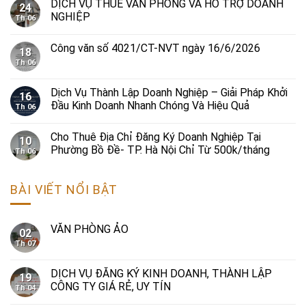
DỊCH VỤ THUÊ VĂN PHÒNG VÀ HỖ TRỢ DOANH
24
NGHIỆP
Th 06
Công văn số 4021/CT-NVT ngày 16/6/2026
18
Th 06
Dịch Vụ Thành Lập Doanh Nghiệp – Giải Pháp Khởi
16
Đầu Kinh Doanh Nhanh Chóng Và Hiệu Quả
Th 06
Cho Thuê Địa Chỉ Đăng Ký Doanh Nghiệp Tại
10
Phường Bồ Đề- TP. Hà Nội Chỉ Từ 500k/tháng
Th 06
BÀI VIẾT NỔI BẬT
VĂN PHÒNG ẢO
02
Th 07
DỊCH VỤ ĐĂNG KÝ KINH DOANH, THÀNH LẬP
19
CÔNG TY GIÁ RẺ, UY TÍN
Th 04