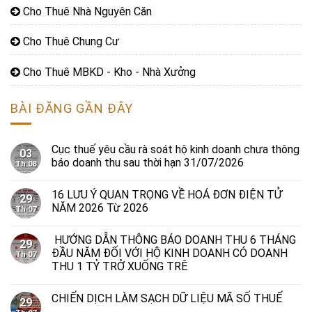
Cho Thuê Nhà Nguyên Căn
Cho Thuê Chung Cư
Cho Thuê MBKD - Kho - Nhà Xưởng
BÀI ĐĂNG GẦN ĐÂY
Cục thuế yêu cầu rà soát hộ kinh doanh chưa thông
03
báo doanh thu sau thời hạn 31/07/2026
Th 08
16 LƯU Ý QUAN TRỌNG VỀ HOÁ ĐƠN ĐIỆN TỬ
29
NĂM 2026 Từ 2026
Th 07
HƯỚNG DẪN THÔNG BÁO DOANH THU 6 THÁNG
29
ĐẦU NĂM ĐỐI VỚI HỘ KINH DOANH CÓ DOANH
Th 07
THU 1 TỶ TRỞ XUỐNG TRÊ
CHIẾN DỊCH LÀM SẠCH DỮ LIỆU MÃ SỐ THUẾ
29