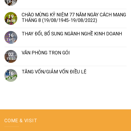
Th 07
CHÀO MỪNG KỶ NIỆM 77 NĂM NGÀY CÁCH MẠNG
19
THÁNG 8 (19/08/1945-19/08/2022)
Th 08
THAY ĐỔI, BỔ SUNG NGÀNH NGHỀ KINH DOANH
16
Th 07
VĂN PHÒNG TRỌN GÓI
02
Th 07
TĂNG VỐN/GIẢM VỐN ĐIỀU LỆ
16
Th 07
COME & VISIT