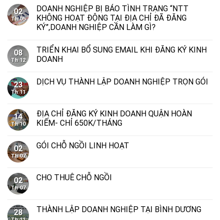
DOANH NGHIỆP BỊ BÁO TÌNH TRẠNG “NTT
02
KHÔNG HOẠT ĐỘNG TẠI ĐỊA CHỈ ĐÃ ĐĂNG
Th 05
KÝ”,DOANH NGHIỆP CẦN LÀM GÌ?
TRIỂN KHAI BỔ SUNG EMAIL KHI ĐĂNG KÝ KINH
08
DOANH
Th 12
DỊCH VỤ THÀNH LẬP DOANH NGHIỆP TRỌN GÓI
23
Th 11
ĐỊA CHỈ ĐĂNG KÝ KINH DOANH QUẬN HOÀN
14
KIẾM- CHỈ 650K/THÁNG
Th 10
GÓI CHỖ NGỒI LINH HOẠT
02
Th 07
CHO THUÊ CHỖ NGỒI
02
Th 07
THÀNH LẬP DOANH NGHIỆP TẠI BÌNH DƯƠNG
28
Th 11