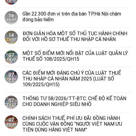
Th 07
Gần 22.300 đơn vị trên địa bàn TP.Hà Nội chậm
16
đóng bảo hiểm
Th 07
ĐƠN GIẢN HÓA MỘT SỐ THỦ TỤC HÀNH CHÍNH
14
ĐỐI VỚI HỒ SƠ THUẾ THU NHẬP CÁ NHÂN
Th 07
MỘT SỐ ĐIỂM MỚI NỔI BẬT CỦA LUẬT QUẢN LÝ
07
THUẾ SỐ 108/2025/QH15
Th 07
CÁC ĐIỂM MỚI ĐÁNG CHÚ Ý CỦA LUẬT THUẾ
07
THU NHẬP CÁ NHÂN NĂM 2025 (LUẬT SỐ
Th 07
109/2025/QH15)
THÔNG TƯ 58/2026/TT-BTC: CHẾ ĐỘ KẾ TOÁN
07
CHO DOANH NGHIỆP SIÊU NHỎ
Th 07
CHÍNH SÁCH THUẾ, PHÍ ƯU ĐÃI ĐỒNG HÀNH
07
CÙNG CUỘC VẬN ĐỘNG “NGƯỜI VIỆT NAM ƯU
Th 07
TIÊN DÙNG HÀNG VIỆT NAM”