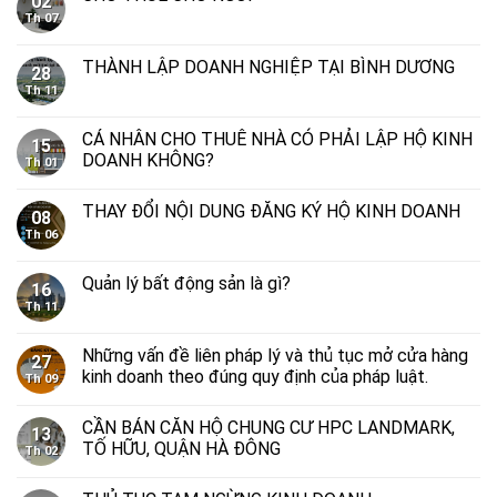
02
Th 07
THÀNH LẬP DOANH NGHIỆP TẠI BÌNH DƯƠNG
28
Th 11
CÁ NHÂN CHO THUÊ NHÀ CÓ PHẢI LẬP HỘ KINH
15
DOANH KHÔNG?
Th 01
THAY ĐỔI NỘI DUNG ĐĂNG KÝ HỘ KINH DOANH
08
Th 06
Quản lý bất động sản là gì?
16
Th 11
Những vấn đề liên pháp lý và thủ tục mở cửa hàng
27
kinh doanh theo đúng quy định của pháp luật.
Th 09
CẦN BÁN CĂN HỘ CHUNG CƯ HPC LANDMARK,
13
TỐ HỮU, QUẬN HÀ ĐÔNG
Th 02