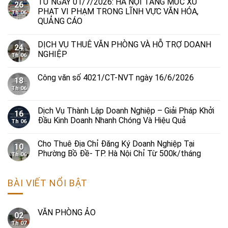
TỪ NGÀY 01/7/2026: HÀ NỘI TĂNG MỨC XỬ
26
PHẠT VI PHẠM TRONG LĨNH VỰC VĂN HÓA,
Th 06
QUẢNG CÁO
DỊCH VỤ THUÊ VĂN PHÒNG VÀ HỖ TRỢ DOANH
24
NGHIỆP
Th 06
Công văn số 4021/CT-NVT ngày 16/6/2026
18
Th 06
Dịch Vụ Thành Lập Doanh Nghiệp – Giải Pháp Khởi
16
Đầu Kinh Doanh Nhanh Chóng Và Hiệu Quả
Th 06
Cho Thuê Địa Chỉ Đăng Ký Doanh Nghiệp Tại
10
Phường Bồ Đề- TP. Hà Nội Chỉ Từ 500k/tháng
Th 06
BÀI VIẾT NỔI BẬT
VĂN PHÒNG ẢO
02
Th 07