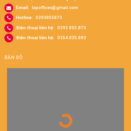
Email:
lapoffices@gmail.com
Hotline:
0393855873
Điện thoại liên hệ:
0393.855.873
Điện thoại liên hệ:
0354.035.893
BẢN ĐỒ