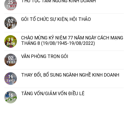
THỦ TỤC TẠM NGỪNG KINH DOANH
25
Th 11
GÓI TỔ CHỨC SỰ KIỆN, HỘI THẢO
02
Th 07
CHÀO MỪNG KỶ NIỆM 77 NĂM NGÀY CÁCH MẠNG
19
THÁNG 8 (19/08/1945-19/08/2022)
Th 08
VĂN PHÒNG TRỌN GÓI
02
Th 07
THAY ĐỔI, BỔ SUNG NGÀNH NGHỀ KINH DOANH
16
Th 07
TĂNG VỐN/GIẢM VỐN ĐIỀU LỆ
16
Th 07