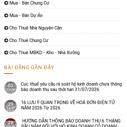
Mua - Bán Chung Cư
Mua - Bán Dự Án
Cho Thuê Nhà Nguyên Căn
Cho Thuê Chung Cư
Cho Thuê MBKD - Kho - Nhà Xưởng
BÀI ĐĂNG GẦN ĐÂY
Cục thuế yêu cầu rà soát hộ kinh doanh chưa thông
03
báo doanh thu sau thời hạn 31/07/2026
Th 08
16 LƯU Ý QUAN TRỌNG VỀ HOÁ ĐƠN ĐIỆN TỬ
29
NĂM 2026 Từ 2026
Th 07
HƯỚNG DẪN THÔNG BÁO DOANH THU 6 THÁNG
29
ĐẦU NĂM ĐỐI VỚI HỘ KINH DOANH CÓ DOANH
Th 07