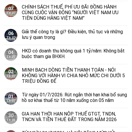
CHÍNH SÁCH THUẾ, PHÍ ƯU ĐÃI ĐỒNG HÀNH
07
CÙNG CUỘC VẬN ĐỘNG “NGƯỜI VIỆT NAM ƯU
Th 07
TIÊN DÙNG HÀNG VIỆT NAM”
Giải thể công ty là gì? Điều kiện, thủ tục và những
06
lưu ý quan trọng
Th 07
HKD có doanh thu không quá 1 tỷ/năm: Không bắt
04
buộc tham gia BHXH.
Th 07
MINH BẠCH DÒNG TIỀN THANH TOÁN - NÓI
02
KHÔNG VỚI HÀNH VI CHIA NHỎ MỨC CHI DƯỚI 5
Th 07
TRIỆU ĐỒNG ĐỂ
Từ ngày 01/7/2026: Rút ngắn thời hạn khai bổ sung
01
hồ sơ khai thuế từ 10 năm xuống còn 05 năm
Th 07
GIA HẠN THỜI HẠN NỘP THUẾ GTGT, TNDN,
30
TNCN VÀ TIỀN THUÊ ĐẤT TRONG NĂM 2026
Th 06