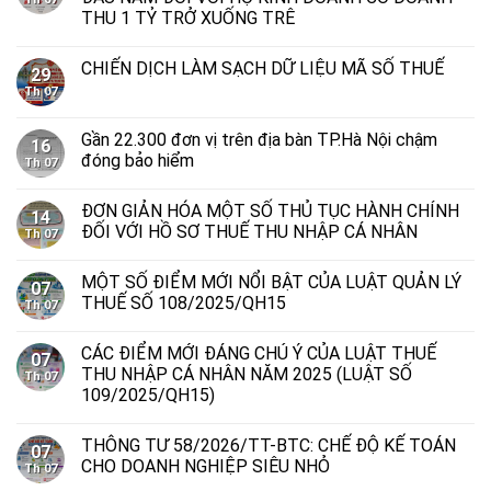
THU 1 TỶ TRỞ XUỐNG TRÊ
CHIẾN DỊCH LÀM SẠCH DỮ LIỆU MÃ SỐ THUẾ
29
Th 07
Gần 22.300 đơn vị trên địa bàn TP.Hà Nội chậm
16
đóng bảo hiểm
Th 07
ĐƠN GIẢN HÓA MỘT SỐ THỦ TỤC HÀNH CHÍNH
14
ĐỐI VỚI HỒ SƠ THUẾ THU NHẬP CÁ NHÂN
Th 07
MỘT SỐ ĐIỂM MỚI NỔI BẬT CỦA LUẬT QUẢN LÝ
07
THUẾ SỐ 108/2025/QH15
Th 07
CÁC ĐIỂM MỚI ĐÁNG CHÚ Ý CỦA LUẬT THUẾ
07
THU NHẬP CÁ NHÂN NĂM 2025 (LUẬT SỐ
Th 07
109/2025/QH15)
THÔNG TƯ 58/2026/TT-BTC: CHẾ ĐỘ KẾ TOÁN
07
CHO DOANH NGHIỆP SIÊU NHỎ
Th 07