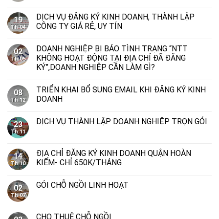
DỊCH VỤ ĐĂNG KÝ KINH DOANH, THÀNH LẬP
19
CÔNG TY GIÁ RẺ, UY TÍN
Th 04
DOANH NGHIỆP BỊ BÁO TÌNH TRẠNG “NTT
02
KHÔNG HOẠT ĐỘNG TẠI ĐỊA CHỈ ĐÃ ĐĂNG
Th 05
KÝ”,DOANH NGHIỆP CẦN LÀM GÌ?
TRIỂN KHAI BỔ SUNG EMAIL KHI ĐĂNG KÝ KINH
08
DOANH
Th 12
DỊCH VỤ THÀNH LẬP DOANH NGHIỆP TRỌN GÓI
23
Th 11
ĐỊA CHỈ ĐĂNG KÝ KINH DOANH QUẬN HOÀN
14
KIẾM- CHỈ 650K/THÁNG
Th 10
GÓI CHỖ NGỒI LINH HOẠT
02
Th 07
CHO THUÊ CHỖ NGỒI