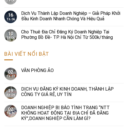
Th 06
Dịch Vụ Thành Lập Doanh Nghiệp – Giải Pháp Khởi
16
Đầu Kinh Doanh Nhanh Chóng Và Hiệu Quả
Th 06
Cho Thuê Địa Chỉ Đăng Ký Doanh Nghiệp Tại
10
Phường Bồ Đề- TP. Hà Nội Chỉ Từ 500k/tháng
Th 06
BÀI VIẾT NỔI BẬT
VĂN PHÒNG ẢO
02
Th 07
DỊCH VỤ ĐĂNG KÝ KINH DOANH, THÀNH LẬP
19
CÔNG TY GIÁ RẺ, UY TÍN
Th 04
DOANH NGHIỆP BỊ BÁO TÌNH TRẠNG “NTT
02
KHÔNG HOẠT ĐỘNG TẠI ĐỊA CHỈ ĐÃ ĐĂNG
Th 05
KÝ”,DOANH NGHIỆP CẦN LÀM GÌ?