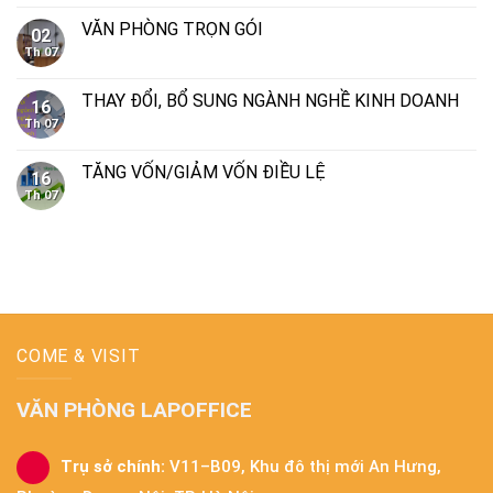
VĂN PHÒNG TRỌN GÓI
02
Th 07
THAY ĐỔI, BỔ SUNG NGÀNH NGHỀ KINH DOANH
16
Th 07
TĂNG VỐN/GIẢM VỐN ĐIỀU LỆ
16
Th 07
COME & VISIT
VĂN PHÒNG LAPOFFICE
Trụ sở chính:
V11–B09, Khu đô thị mới An Hưng,