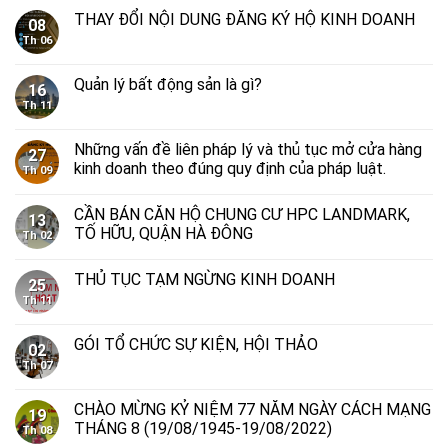
THAY ĐỔI NỘI DUNG ĐĂNG KÝ HỘ KINH DOANH
08
Th 06
Quản lý bất động sản là gì?
16
Th 11
Những vấn đề liên pháp lý và thủ tục mở cửa hàng
27
kinh doanh theo đúng quy định của pháp luật.
Th 09
CẦN BÁN CĂN HỘ CHUNG CƯ HPC LANDMARK,
13
TỐ HỮU, QUẬN HÀ ĐÔNG
Th 02
THỦ TỤC TẠM NGỪNG KINH DOANH
25
Th 11
GÓI TỔ CHỨC SỰ KIỆN, HỘI THẢO
02
Th 07
CHÀO MỪNG KỶ NIỆM 77 NĂM NGÀY CÁCH MẠNG
19
THÁNG 8 (19/08/1945-19/08/2022)
Th 08