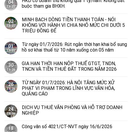
HKD có doanh thu không quá 1 tỷ/năm: Không bắt
04
buộc tham gia BHXH.
Th 07
MINH BẠCH DÒNG TIỀN THANH TOÁN - NÓI
02
KHÔNG VỚI HÀNH VI CHIA NHỎ MỨC CHI DƯỚI 5
Th 07
TRIỆU ĐỒNG ĐỂ
Từ ngày 01/7/2026: Rút ngắn thời hạn khai bổ sung
01
hồ sơ khai thuế từ 10 năm xuống còn 05 năm
Th 07
GIA HẠN THỜI HẠN NỘP THUẾ GTGT, TNDN,
30
TNCN VÀ TIỀN THUÊ ĐẤT TRONG NĂM 2026
Th 06
TỪ NGÀY 01/7/2026: HÀ NỘI TĂNG MỨC XỬ
26
PHẠT VI PHẠM TRONG LĨNH VỰC VĂN HÓA,
Th 06
QUẢNG CÁO
DỊCH VỤ THUÊ VĂN PHÒNG VÀ HỖ TRỢ DOANH
24
NGHIỆP
Th 06
Công văn số 4021/CT-NVT ngày 16/6/2026
18