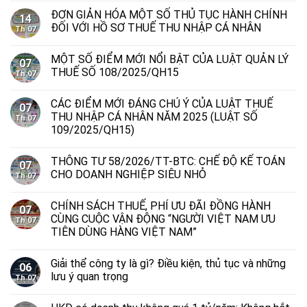
ĐƠN GIẢN HÓA MỘT SỐ THỦ TỤC HÀNH CHÍNH
14
ĐỐI VỚI HỒ SƠ THUẾ THU NHẬP CÁ NHÂN
Th 07
MỘT SỐ ĐIỂM MỚI NỔI BẬT CỦA LUẬT QUẢN LÝ
07
THUẾ SỐ 108/2025/QH15
Th 07
CÁC ĐIỂM MỚI ĐÁNG CHÚ Ý CỦA LUẬT THUẾ
07
THU NHẬP CÁ NHÂN NĂM 2025 (LUẬT SỐ
Th 07
109/2025/QH15)
THÔNG TƯ 58/2026/TT-BTC: CHẾ ĐỘ KẾ TOÁN
07
CHO DOANH NGHIỆP SIÊU NHỎ
Th 07
CHÍNH SÁCH THUẾ, PHÍ ƯU ĐÃI ĐỒNG HÀNH
07
CÙNG CUỘC VẬN ĐỘNG “NGƯỜI VIỆT NAM ƯU
Th 07
TIÊN DÙNG HÀNG VIỆT NAM”
Giải thể công ty là gì? Điều kiện, thủ tục và những
06
lưu ý quan trọng
Th 07