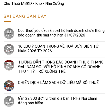
Cho Thuê MBKD - Kho - Nhà Xưởng
BÀI ĐĂNG GẦN ĐÂY
Cục thuế yêu cầu rà soát hộ kinh doanh chưa thông
03
báo doanh thu sau thời hạn 31/07/2026
Th 08
16 LƯU Ý QUAN TRỌNG VỀ HOÁ ĐƠN ĐIỆN TỬ
29
NĂM 2026 Từ 2026
Th 07
HƯỚNG DẪN THÔNG BÁO DOANH THU 6 THÁNG
29
ĐẦU NĂM ĐỐI VỚI HỘ KINH DOANH CÓ DOANH
Th 07
THU 1 TỶ TRỞ XUỐNG TRÊ
CHIẾN DỊCH LÀM SẠCH DỮ LIỆU MÃ SỐ THUẾ
29
Th 07
Gần 22.300 đơn vị trên địa bàn TP.Hà Nội chậm
16
đóng bảo hiểm
Th 07