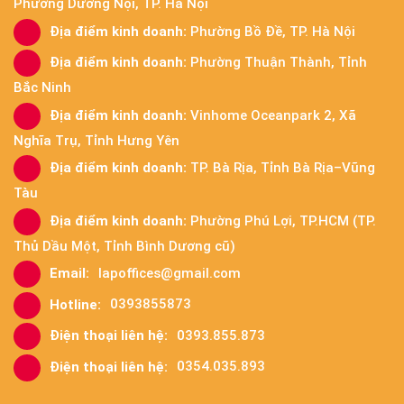
Phường Dương Nội, TP. Hà Nội
Địa điểm kinh doanh:
Phường Bồ Đề, TP. Hà Nội
Địa điểm kinh doanh:
Phường Thuận Thành, Tỉnh
Bắc Ninh
Địa điểm kinh doanh:
Vinhome Oceanpark 2, Xã
Nghĩa Trụ, Tỉnh Hưng Yên
Địa điểm kinh doanh:
TP. Bà Rịa, Tỉnh Bà Rịa–Vũng
Tàu
Địa điểm kinh doanh:
Phường Phú Lợi, TP.HCM (TP.
Thủ Dầu Một, Tỉnh Bình Dương cũ)
Email:
lapoffices@gmail.com
Hotline:
0393855873
Điện thoại liên hệ:
0393.855.873
Điện thoại liên hệ:
0354.035.893