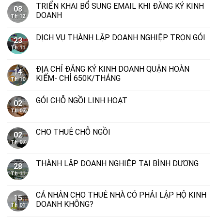
TRIỂN KHAI BỔ SUNG EMAIL KHI ĐĂNG KÝ KINH
08
DOANH
Th 12
DỊCH VỤ THÀNH LẬP DOANH NGHIỆP TRỌN GÓI
23
Th 11
ĐỊA CHỈ ĐĂNG KÝ KINH DOANH QUẬN HOÀN
14
KIẾM- CHỈ 650K/THÁNG
Th 10
GÓI CHỖ NGỒI LINH HOẠT
02
Th 07
CHO THUÊ CHỖ NGỒI
02
Th 07
THÀNH LẬP DOANH NGHIỆP TẠI BÌNH DƯƠNG
28
Th 11
CÁ NHÂN CHO THUÊ NHÀ CÓ PHẢI LẬP HỘ KINH
15
DOANH KHÔNG?
Th 01