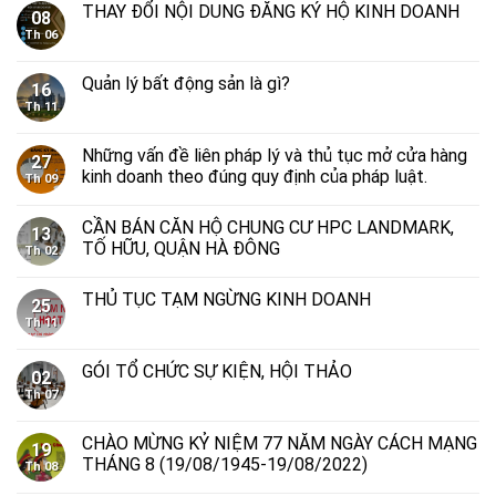
THAY ĐỔI NỘI DUNG ĐĂNG KÝ HỘ KINH DOANH
08
Th 06
Quản lý bất động sản là gì?
16
Th 11
Những vấn đề liên pháp lý và thủ tục mở cửa hàng
27
kinh doanh theo đúng quy định của pháp luật.
Th 09
CẦN BÁN CĂN HỘ CHUNG CƯ HPC LANDMARK,
13
TỐ HỮU, QUẬN HÀ ĐÔNG
Th 02
THỦ TỤC TẠM NGỪNG KINH DOANH
25
Th 11
GÓI TỔ CHỨC SỰ KIỆN, HỘI THẢO
02
Th 07
CHÀO MỪNG KỶ NIỆM 77 NĂM NGÀY CÁCH MẠNG
19
THÁNG 8 (19/08/1945-19/08/2022)
Th 08