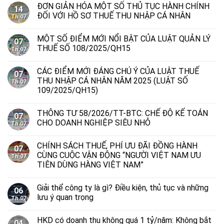
ĐƠN GIẢN HÓA MỘT SỐ THỦ TỤC HÀNH CHÍNH
14
ĐỐI VỚI HỒ SƠ THUẾ THU NHẬP CÁ NHÂN
Th 07
MỘT SỐ ĐIỂM MỚI NỔI BẬT CỦA LUẬT QUẢN LÝ
07
THUẾ SỐ 108/2025/QH15
Th 07
CÁC ĐIỂM MỚI ĐÁNG CHÚ Ý CỦA LUẬT THUẾ
07
THU NHẬP CÁ NHÂN NĂM 2025 (LUẬT SỐ
Th 07
109/2025/QH15)
THÔNG TƯ 58/2026/TT-BTC: CHẾ ĐỘ KẾ TOÁN
07
CHO DOANH NGHIỆP SIÊU NHỎ
Th 07
CHÍNH SÁCH THUẾ, PHÍ ƯU ĐÃI ĐỒNG HÀNH
07
CÙNG CUỘC VẬN ĐỘNG “NGƯỜI VIỆT NAM ƯU
Th 07
TIÊN DÙNG HÀNG VIỆT NAM”
Giải thể công ty là gì? Điều kiện, thủ tục và những
06
lưu ý quan trọng
Th 07
HKD có doanh thu không quá 1 tỷ/năm: Không bắt
04