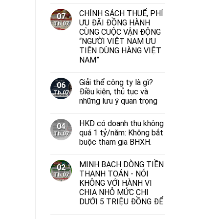
CHÍNH SÁCH THUẾ, PHÍ
07
ƯU ĐÃI ĐỒNG HÀNH
Th 07
CÙNG CUỘC VẬN ĐỘNG
“NGƯỜI VIỆT NAM ƯU
TIÊN DÙNG HÀNG VIỆT
NAM”
Giải thể công ty là gì?
06
Điều kiện, thủ tục và
Th 07
những lưu ý quan trọng
HKD có doanh thu không
04
quá 1 tỷ/năm: Không bắt
Th 07
buộc tham gia BHXH.
MINH BẠCH DÒNG TIỀN
02
THANH TOÁN - NÓI
Th 07
KHÔNG VỚI HÀNH VI
CHIA NHỎ MỨC CHI
DƯỚI 5 TRIỆU ĐỒNG ĐỂ