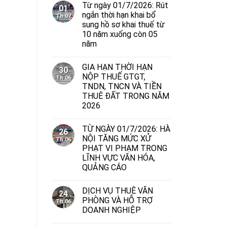
Từ ngày 01/7/2026: Rút
01
ngắn thời hạn khai bổ
Th 07
sung hồ sơ khai thuế từ
10 năm xuống còn 05
năm
GIA HẠN THỜI HẠN
30
NỘP THUẾ GTGT,
Th 06
TNDN, TNCN VÀ TIỀN
THUÊ ĐẤT TRONG NĂM
2026
TỪ NGÀY 01/7/2026: HÀ
26
NỘI TĂNG MỨC XỬ
Th 06
PHẠT VI PHẠM TRONG
LĨNH VỰC VĂN HÓA,
QUẢNG CÁO
DỊCH VỤ THUÊ VĂN
24
PHÒNG VÀ HỖ TRỢ
Th 06
DOANH NGHIỆP