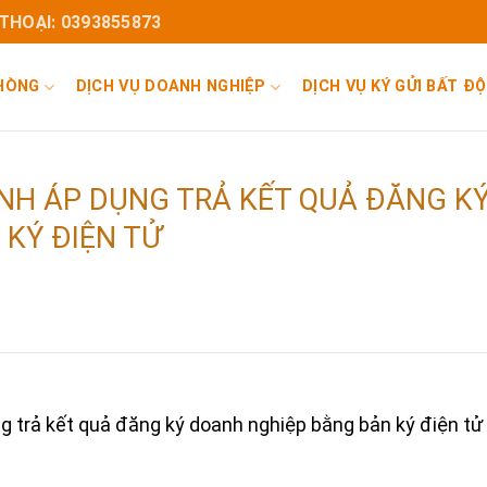
 THOẠI: 0393855873
PHÒNG
DỊCH VỤ DOANH NGHIỆP
DỊCH VỤ KÝ GỬI BẤT Đ
INH ÁP DỤNG TRẢ KẾT QUẢ ĐĂNG K
KÝ ĐIỆN TỬ
ng trả kết quả đăng ký doanh nghiệp bằng bản ký điện tử