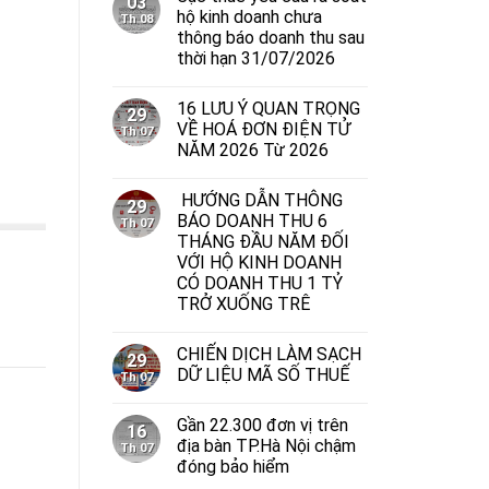
03
hộ kinh doanh chưa
Th 08
thông báo doanh thu sau
thời hạn 31/07/2026
16 LƯU Ý QUAN TRỌNG
29
VỀ HOÁ ĐƠN ĐIỆN TỬ
Th 07
NĂM 2026 Từ 2026
HƯỚNG DẪN THÔNG
29
BÁO DOANH THU 6
Th 07
THÁNG ĐẦU NĂM ĐỐI
VỚI HỘ KINH DOANH
CÓ DOANH THU 1 TỶ
TRỞ XUỐNG TRÊ
CHIẾN DỊCH LÀM SẠCH
29
DỮ LIỆU MÃ SỐ THUẾ
Th 07
Gần 22.300 đơn vị trên
16
địa bàn TP.Hà Nội chậm
Th 07
đóng bảo hiểm