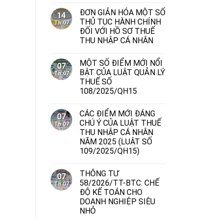
ĐƠN GIẢN HÓA MỘT SỐ
14
THỦ TỤC HÀNH CHÍNH
Th 07
ĐỐI VỚI HỒ SƠ THUẾ
THU NHẬP CÁ NHÂN
MỘT SỐ ĐIỂM MỚI NỔI
07
BẬT CỦA LUẬT QUẢN LÝ
Th 07
THUẾ SỐ
108/2025/QH15
CÁC ĐIỂM MỚI ĐÁNG
07
CHÚ Ý CỦA LUẬT THUẾ
Th 07
THU NHẬP CÁ NHÂN
NĂM 2025 (LUẬT SỐ
109/2025/QH15)
THÔNG TƯ
07
58/2026/TT-BTC: CHẾ
Th 07
ĐỘ KẾ TOÁN CHO
DOANH NGHIỆP SIÊU
NHỎ