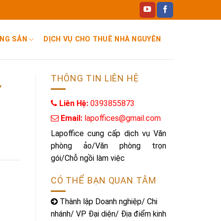
ỘNG SẢN
DỊCH VỤ CHO THUÊ NHÀ NGUYÊN CĂN, CHUNG CƯ
THÔNG TIN LIÊN HỆ
Ý
Liên Hệ:
0393855873
Email:
lapoffices@gmail.com
Lapoffice cung cấp dịch vụ Văn
phòng ảo/Văn phòng trọn
gói/Chỗ ngồi làm việc
CÓ THỂ BẠN QUAN TÂM
Thành lập Doanh nghiệp/ Chi
nhánh/ VP Đại diện/ Địa điểm kinh