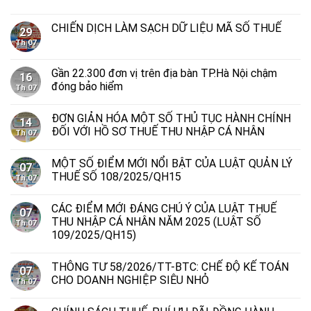
CHIẾN DỊCH LÀM SẠCH DỮ LIỆU MÃ SỐ THUẾ
29
Th 07
Gần 22.300 đơn vị trên địa bàn TP.Hà Nội chậm
16
đóng bảo hiểm
Th 07
ĐƠN GIẢN HÓA MỘT SỐ THỦ TỤC HÀNH CHÍNH
14
ĐỐI VỚI HỒ SƠ THUẾ THU NHẬP CÁ NHÂN
Th 07
MỘT SỐ ĐIỂM MỚI NỔI BẬT CỦA LUẬT QUẢN LÝ
07
THUẾ SỐ 108/2025/QH15
Th 07
CÁC ĐIỂM MỚI ĐÁNG CHÚ Ý CỦA LUẬT THUẾ
07
THU NHẬP CÁ NHÂN NĂM 2025 (LUẬT SỐ
Th 07
109/2025/QH15)
THÔNG TƯ 58/2026/TT-BTC: CHẾ ĐỘ KẾ TOÁN
07
CHO DOANH NGHIỆP SIÊU NHỎ
Th 07