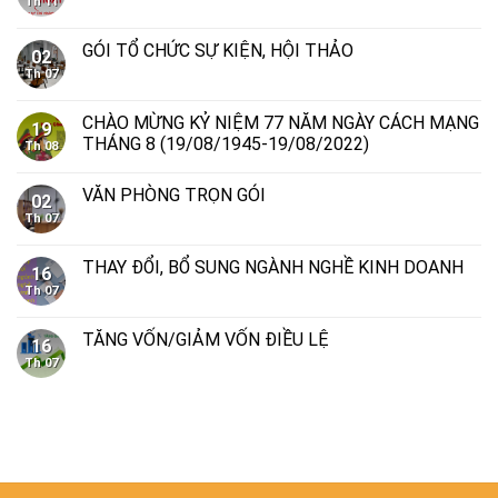
Th 11
GÓI TỔ CHỨC SỰ KIỆN, HỘI THẢO
02
Th 07
CHÀO MỪNG KỶ NIỆM 77 NĂM NGÀY CÁCH MẠNG
19
THÁNG 8 (19/08/1945-19/08/2022)
Th 08
VĂN PHÒNG TRỌN GÓI
02
Th 07
THAY ĐỔI, BỔ SUNG NGÀNH NGHỀ KINH DOANH
16
Th 07
TĂNG VỐN/GIẢM VỐN ĐIỀU LỆ
16
Th 07