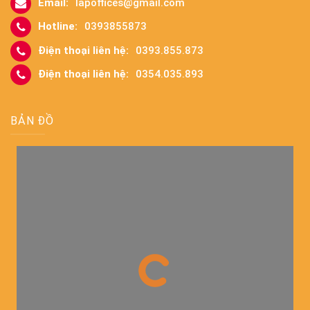
Email:
lapoffices@gmail.com
Hotline:
0393855873
Điện thoại liên hệ:
0393.855.873
Điện thoại liên hệ:
0354.035.893
BẢN ĐỒ