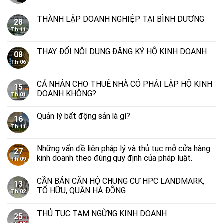
THÀNH LẬP DOANH NGHIỆP TẠI BÌNH DƯƠNG
28
Th 11
THAY ĐỔI NỘI DUNG ĐĂNG KÝ HỘ KINH DOANH
08
Th 06
CÁ NHÂN CHO THUÊ NHÀ CÓ PHẢI LẬP HỘ KINH
15
DOANH KHÔNG?
Th 01
Quản lý bất động sản là gì?
16
Th 11
Những vấn đề liên pháp lý và thủ tục mở cửa hàng
27
kinh doanh theo đúng quy định của pháp luật.
Th 09
CẦN BÁN CĂN HỘ CHUNG CƯ HPC LANDMARK,
13
TỐ HỮU, QUẬN HÀ ĐÔNG
Th 02
THỦ TỤC TẠM NGỪNG KINH DOANH
25