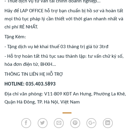
- Thuê dịch vụ tư vấn tài chính doanh nghiệp…
Hãy để LAP OFFICE hỗ trợ bạn chuẩn bị hồ sơ và hoàn tất
mọi thủ tục pháp lý cần thiết với thời gian nhanh nhất và
chi phí RẺ NHẤT
.
Tặng Kèm:
- Tặng dịch vụ kê khai thuế 03 tháng trị giá từ 3trđ
- Hỗ trợ hoàn tất thủ tục sau thành lập: tư vấn chữ ký số,
hóa đơn điện tử, BHXH...
THÔNG TIN LIÊN HỆ HỖ TRỢ
HOTLINE: 035.403.5893
Địa chỉ văn phòng: V11-B09 KĐT An Hưng, Phường La Khê,
Quận Hà Đông, TP. Hà Nội, Việt Nam