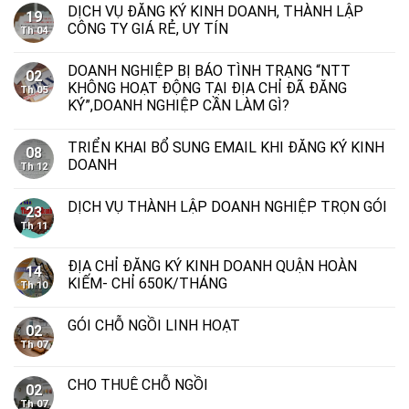
DỊCH VỤ ĐĂNG KÝ KINH DOANH, THÀNH LẬP
19
CÔNG TY GIÁ RẺ, UY TÍN
Th 04
DOANH NGHIỆP BỊ BÁO TÌNH TRẠNG “NTT
02
KHÔNG HOẠT ĐỘNG TẠI ĐỊA CHỈ ĐÃ ĐĂNG
Th 05
KÝ”,DOANH NGHIỆP CẦN LÀM GÌ?
TRIỂN KHAI BỔ SUNG EMAIL KHI ĐĂNG KÝ KINH
08
DOANH
Th 12
DỊCH VỤ THÀNH LẬP DOANH NGHIỆP TRỌN GÓI
23
Th 11
ĐỊA CHỈ ĐĂNG KÝ KINH DOANH QUẬN HOÀN
14
KIẾM- CHỈ 650K/THÁNG
Th 10
GÓI CHỖ NGỒI LINH HOẠT
02
Th 07
CHO THUÊ CHỖ NGỒI
02
Th 07