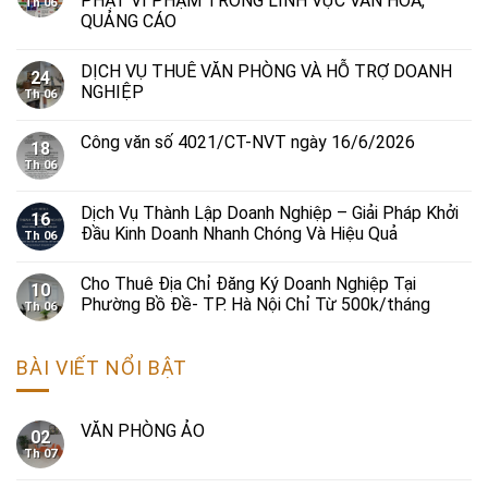
PHẠT VI PHẠM TRONG LĨNH VỰC VĂN HÓA,
Th 06
QUẢNG CÁO
DỊCH VỤ THUÊ VĂN PHÒNG VÀ HỖ TRỢ DOANH
24
NGHIỆP
Th 06
Công văn số 4021/CT-NVT ngày 16/6/2026
18
Th 06
Dịch Vụ Thành Lập Doanh Nghiệp – Giải Pháp Khởi
16
Đầu Kinh Doanh Nhanh Chóng Và Hiệu Quả
Th 06
Cho Thuê Địa Chỉ Đăng Ký Doanh Nghiệp Tại
10
Phường Bồ Đề- TP. Hà Nội Chỉ Từ 500k/tháng
Th 06
BÀI VIẾT NỔI BẬT
VĂN PHÒNG ẢO
02
Th 07