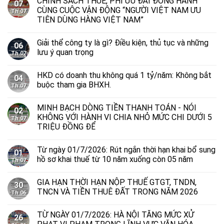
CHÍNH SÁCH THUẾ, PHÍ ƯU ĐÃI ĐỒNG HÀNH
07
CÙNG CUỘC VẬN ĐỘNG “NGƯỜI VIỆT NAM ƯU
Th 07
TIÊN DÙNG HÀNG VIỆT NAM”
Giải thể công ty là gì? Điều kiện, thủ tục và những
06
lưu ý quan trọng
Th 07
HKD có doanh thu không quá 1 tỷ/năm: Không bắt
04
buộc tham gia BHXH.
Th 07
MINH BẠCH DÒNG TIỀN THANH TOÁN - NÓI
02
KHÔNG VỚI HÀNH VI CHIA NHỎ MỨC CHI DƯỚI 5
Th 07
TRIỆU ĐỒNG ĐỂ
Từ ngày 01/7/2026: Rút ngắn thời hạn khai bổ sung
01
hồ sơ khai thuế từ 10 năm xuống còn 05 năm
Th 07
GIA HẠN THỜI HẠN NỘP THUẾ GTGT, TNDN,
30
TNCN VÀ TIỀN THUÊ ĐẤT TRONG NĂM 2026
Th 06
TỪ NGÀY 01/7/2026: HÀ NỘI TĂNG MỨC XỬ
26