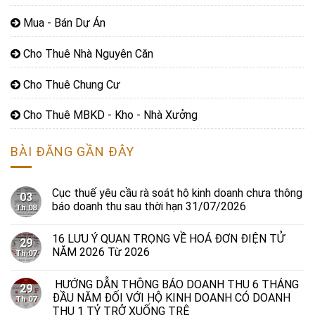
Mua - Bán Dự Án
Cho Thuê Nhà Nguyên Căn
Cho Thuê Chung Cư
Cho Thuê MBKD - Kho - Nhà Xưởng
BÀI ĐĂNG GẦN ĐÂY
Cục thuế yêu cầu rà soát hộ kinh doanh chưa thông
03
báo doanh thu sau thời hạn 31/07/2026
Th 08
16 LƯU Ý QUAN TRỌNG VỀ HOÁ ĐƠN ĐIỆN TỬ
29
NĂM 2026 Từ 2026
Th 07
HƯỚNG DẪN THÔNG BÁO DOANH THU 6 THÁNG
29
ĐẦU NĂM ĐỐI VỚI HỘ KINH DOANH CÓ DOANH
Th 07
THU 1 TỶ TRỞ XUỐNG TRÊ