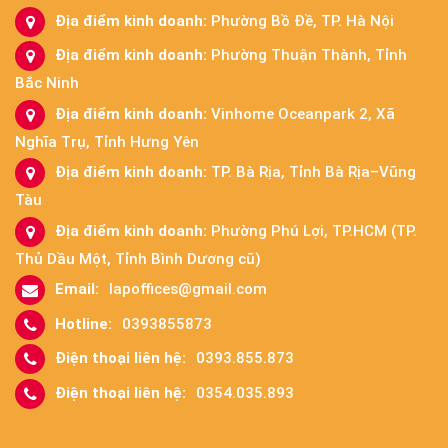
Địa điểm kinh doanh:
Phường Bồ Đề, TP. Hà Nội
Địa điểm kinh doanh:
Phường Thuận Thành, Tỉnh
Bắc Ninh
Địa điểm kinh doanh:
Vinhome Oceanpark 2, Xã
Nghĩa Trụ, Tỉnh Hưng Yên
Địa điểm kinh doanh:
TP. Bà Rịa, Tỉnh Bà Rịa–Vũng
Tàu
Địa điểm kinh doanh:
Phường Phú Lợi, TP.HCM (TP.
Thủ Dầu Một, Tỉnh Bình Dương cũ)
Email:
lapoffices@gmail.com
Hotline:
0393855873
Điện thoại liên hệ:
0393.855.873
Điện thoại liên hệ:
0354.035.893