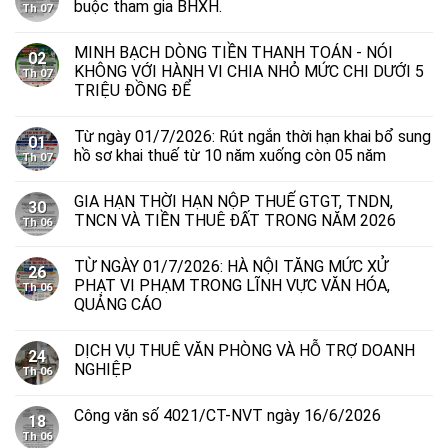
buộc tham gia BHXH.
Th 07
MINH BẠCH DÒNG TIỀN THANH TOÁN - NÓI
02
KHÔNG VỚI HÀNH VI CHIA NHỎ MỨC CHI DƯỚI 5
Th 07
TRIỆU ĐỒNG ĐỂ
Từ ngày 01/7/2026: Rút ngắn thời hạn khai bổ sung
01
hồ sơ khai thuế từ 10 năm xuống còn 05 năm
Th 07
GIA HẠN THỜI HẠN NỘP THUẾ GTGT, TNDN,
30
TNCN VÀ TIỀN THUÊ ĐẤT TRONG NĂM 2026
Th 06
TỪ NGÀY 01/7/2026: HÀ NỘI TĂNG MỨC XỬ
26
PHẠT VI PHẠM TRONG LĨNH VỰC VĂN HÓA,
Th 06
QUẢNG CÁO
DỊCH VỤ THUÊ VĂN PHÒNG VÀ HỖ TRỢ DOANH
24
NGHIỆP
Th 06
Công văn số 4021/CT-NVT ngày 16/6/2026
18
Th 06