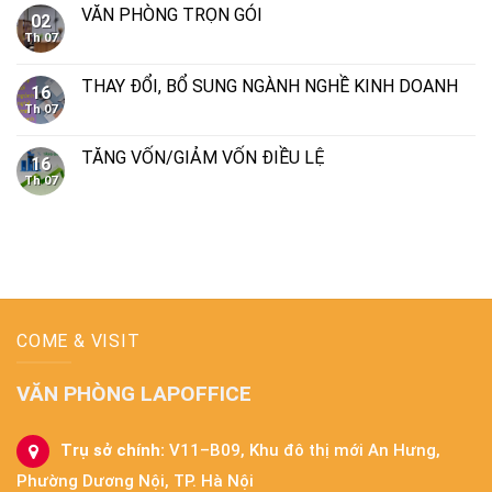
VĂN PHÒNG TRỌN GÓI
02
Th 07
THAY ĐỔI, BỔ SUNG NGÀNH NGHỀ KINH DOANH
16
Th 07
TĂNG VỐN/GIẢM VỐN ĐIỀU LỆ
16
Th 07
COME & VISIT
VĂN PHÒNG LAPOFFICE
Trụ sở chính:
V11–B09, Khu đô thị mới An Hưng,
Phường Dương Nội, TP. Hà Nội