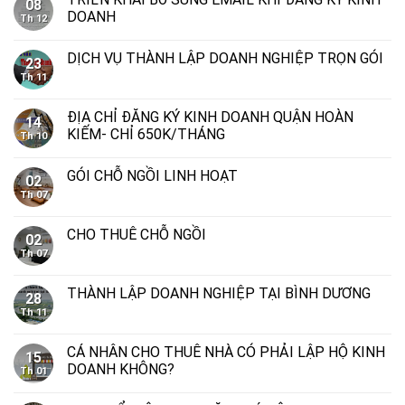
08
DOANH
Th 12
DỊCH VỤ THÀNH LẬP DOANH NGHIỆP TRỌN GÓI
23
Th 11
ĐỊA CHỈ ĐĂNG KÝ KINH DOANH QUẬN HOÀN
14
KIẾM- CHỈ 650K/THÁNG
Th 10
GÓI CHỖ NGỒI LINH HOẠT
02
Th 07
CHO THUÊ CHỖ NGỒI
02
Th 07
THÀNH LẬP DOANH NGHIỆP TẠI BÌNH DƯƠNG
28
Th 11
CÁ NHÂN CHO THUÊ NHÀ CÓ PHẢI LẬP HỘ KINH
15
DOANH KHÔNG?
Th 01