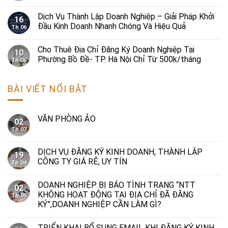
Dịch Vụ Thành Lập Doanh Nghiệp – Giải Pháp Khởi
16
Đầu Kinh Doanh Nhanh Chóng Và Hiệu Quả
Th 06
Cho Thuê Địa Chỉ Đăng Ký Doanh Nghiệp Tại
10
Phường Bồ Đề- TP. Hà Nội Chỉ Từ 500k/tháng
Th 06
BÀI VIẾT NỔI BẬT
VĂN PHÒNG ẢO
02
Th 07
DỊCH VỤ ĐĂNG KÝ KINH DOANH, THÀNH LẬP
19
CÔNG TY GIÁ RẺ, UY TÍN
Th 04
DOANH NGHIỆP BỊ BÁO TÌNH TRẠNG “NTT
02
KHÔNG HOẠT ĐỘNG TẠI ĐỊA CHỈ ĐÃ ĐĂNG
Th 05
KÝ”,DOANH NGHIỆP CẦN LÀM GÌ?
TRIỂN KHAI BỔ SUNG EMAIL KHI ĐĂNG KÝ KINH