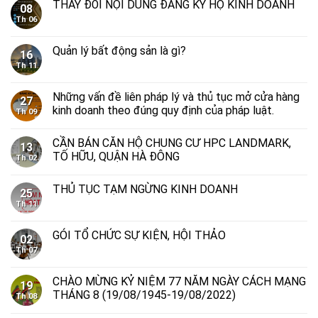
THAY ĐỔI NỘI DUNG ĐĂNG KÝ HỘ KINH DOANH
08
Th 06
Quản lý bất động sản là gì?
16
Th 11
Những vấn đề liên pháp lý và thủ tục mở cửa hàng
27
kinh doanh theo đúng quy định của pháp luật.
Th 09
CẦN BÁN CĂN HỘ CHUNG CƯ HPC LANDMARK,
13
TỐ HỮU, QUẬN HÀ ĐÔNG
Th 02
THỦ TỤC TẠM NGỪNG KINH DOANH
25
Th 11
GÓI TỔ CHỨC SỰ KIỆN, HỘI THẢO
02
Th 07
CHÀO MỪNG KỶ NIỆM 77 NĂM NGÀY CÁCH MẠNG
19
THÁNG 8 (19/08/1945-19/08/2022)
Th 08