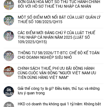
ĐƠN GIẢN HÓA MỘT SỐ THỦ TỤC HÀNH CHÍNH
14
ĐỐI VỚI HỒ SƠ THUẾ THU NHẬP CÁ NHÂN
Th 07
MỘT SỐ ĐIỂM MỚI NỔI BẬT CỦA LUẬT QUẢN LÝ
07
THUẾ SỐ 108/2025/QH15
Th 07
CÁC ĐIỂM MỚI ĐÁNG CHÚ Ý CỦA LUẬT THUẾ
07
THU NHẬP CÁ NHÂN NĂM 2025 (LUẬT SỐ
Th 07
109/2025/QH15)
THÔNG TƯ 58/2026/TT-BTC: CHẾ ĐỘ KẾ TOÁN
07
CHO DOANH NGHIỆP SIÊU NHỎ
Th 07
CHÍNH SÁCH THUẾ, PHÍ ƯU ĐÃI ĐỒNG HÀNH
07
CÙNG CUỘC VẬN ĐỘNG “NGƯỜI VIỆT NAM ƯU
Th 07
TIÊN DÙNG HÀNG VIỆT NAM”
Giải thể công ty là gì? Điều kiện, thủ tục và những
06
lưu ý quan trọng
Th 07
HKD có doanh thu không quá 1 tỷ/năm: Không bắt
04