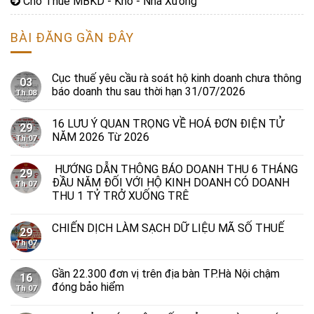
Cho Thuê MBKD - Kho - Nhà Xưởng
BÀI ĐĂNG GẦN ĐÂY
Cục thuế yêu cầu rà soát hộ kinh doanh chưa thông
03
báo doanh thu sau thời hạn 31/07/2026
Th 08
16 LƯU Ý QUAN TRỌNG VỀ HOÁ ĐƠN ĐIỆN TỬ
29
NĂM 2026 Từ 2026
Th 07
HƯỚNG DẪN THÔNG BÁO DOANH THU 6 THÁNG
29
ĐẦU NĂM ĐỐI VỚI HỘ KINH DOANH CÓ DOANH
Th 07
THU 1 TỶ TRỞ XUỐNG TRÊ
CHIẾN DỊCH LÀM SẠCH DỮ LIỆU MÃ SỐ THUẾ
29
Th 07
Gần 22.300 đơn vị trên địa bàn TP.Hà Nội chậm
16
đóng bảo hiểm
Th 07